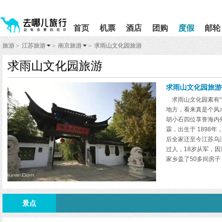
请
提
提
按
示:
示:
shift+enter
您
您
首页
机票
酒店
团购
度假
邮轮
进
已
已
入
进
离
旅游
江苏旅游
南京旅游
求雨山文化园旅游
>
>
>
去
入
开
哪
网
网
求雨山文化园旅游
网
站
站
智
导
导
能
航
航
求雨山文化园旅游
导
区,
区
求雨山文化园素有“
盲
本
地方，看来真是个风
语
区
胡小石四位享誉海内
音
域
引
含
霖，出生于 1898
导
有
后全家迁至今江苏乌
模
6
过人，18岁从军，
式
个
家乡盖了50多间房
模
家暗算，死于任所，
块,
上是一个久负盛名的
按
长准备了一艘小船要
下
古名胜“乌江霸王祠
Tab
景点
大书法家张即之等诸
键
浏