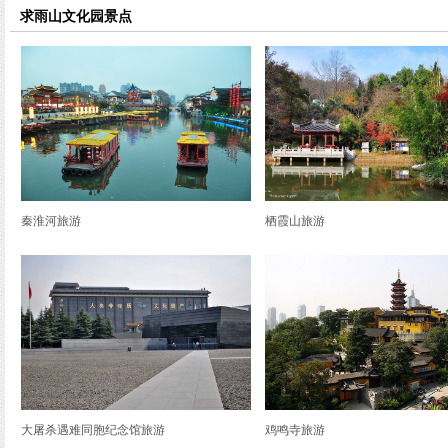
览
求雨山文化园景点
信
息
秦淮河旅游
栖霞山旅游
大屠杀遇难同胞纪念馆旅游
鸡鸣寺旅游